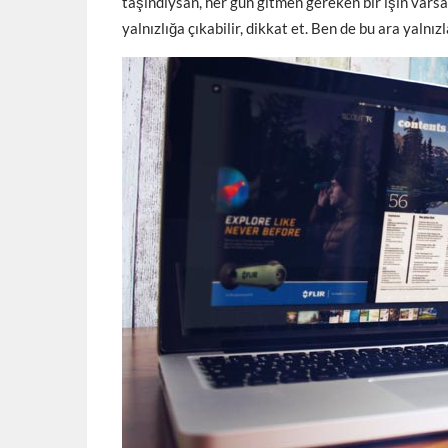
taşındıysan, her gün gitmen gereken bir işin vars
yalnızlığa çıkabilir, dikkat et. Ben de bu ara yalnı