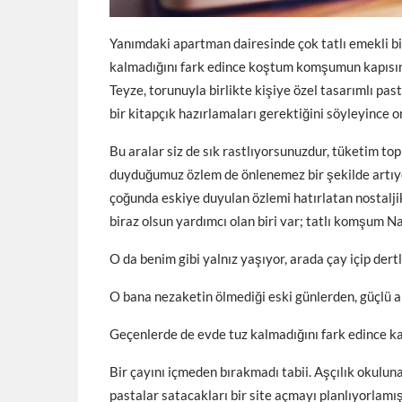
Yanımdaki apartman dairesinde çok tatlı emekli 
kalmadığını fark edince koştum komşumun kapısın
Teyze, torunuyla birlikte kişiye özel tasarımlı past
bir kitapçık hazırlamaları gerektiğini söyleyince 
Bu aralar siz de sık rastlıyorsunuzdur, tüketim t
duyduğumuz özlem de önlenemez bir şekilde artıyor
çoğunda eskiye duyulan özlemi hatırlatan nostalj
biraz olsun yardımcı olan biri var; tatlı komşum N
O da benim gibi yalnız yaşıyor, arada çay içip dert
O bana nezaketin ölmediği eski günlerden, güçlü a
Geçenlerde de evde tuz kalmadığını fark edince kapıs
Bir çayını içmeden bırakmadı tabii. Aşçılık okuluna
pastalar satacakları bir site açmayı planlıyorlam