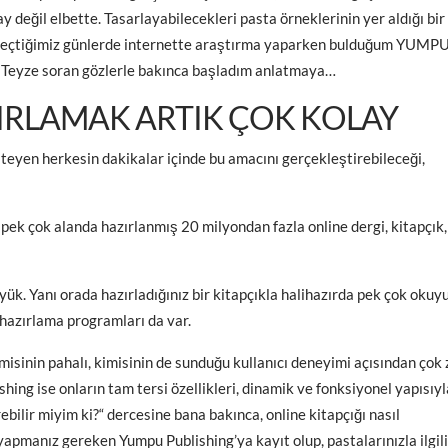
y değil elbette. Tasarlayabilecekleri pasta örneklerinin yer aldığı bir
 geçtiğimiz günlerde internette araştırma yaparken bulduğum YUMP
ye Teyze soran gözlerle bakınca başladım anlatmaya…
ZIRLAMAK ARTIK ÇOK KOLAY
teyen herkesin dakikalar içinde bu amacını gerçekleştirebileceği,
ek çok alanda hazırlanmış 20 milyondan fazla online dergi, kitapçık,
yük. Yanı orada hazırladığınız bir kitapçıkla halihazırda pek çok oku
hazırlama programları da var.
isinin pahalı, kimisinin de sunduğu kullanıcı deneyimi açısından çok 
g ise onların tam tersi özellikleri, dinamik ve fonksiyonel yapısıyl
ebilir miyim ki?“ dercesine bana bakınca, online kitapçığı nasıl
yapmanız gereken Yumpu Publishing’ya kayıt olup, pastalarınızla ilgili