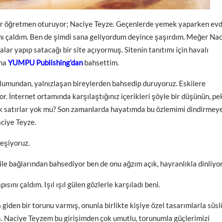
bir öğretmen oturuyor; Naciye Teyze. Geçenlerde yemek yaparken evd
ı çaldım. Ben de şimdi sana geliyordum deyince şaşırdım. Meğer Na
alar yapıp satacağı bir site açıyormuş. Sitenin tanıtımı için havalı
ona
YUMPU Publishing’dan
bahsettim.
oplumundan, yalnızlaşan bireylerden bahsedip duruyoruz. Eskilere
. İnternet ortamında karşılaştığınız içerikleri şöyle bir düşünün, pe
ik satırlar yok mu? Son zamanlarda hayatımda bu özlemimi dindirmey
aciye Teyze.
leşiyoruz.
ile bağlarından bahsediyor ben de onu ağzım açık, hayranlıkla dinliyo
ını çaldım. Işıl ışıl gülen gözlerle karşıladı beni.
 giden bir torunu varmış, onunla birlikte kişiye özel tasarımlarla süsl
ış. Naciye Teyzem bu girişimden çok umutlu, torunumla güçlerimizi