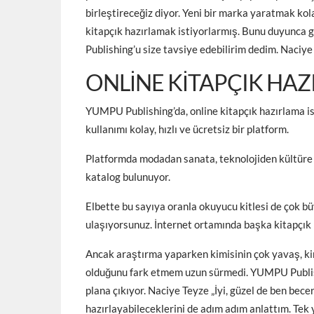
birleştireceğiz diyor. Yeni bir marka yaratmak kola
kitapçık hazırlamak istiyorlarmış. Bunu duyunca
Publishing’u size tavsiye edebilirim dedim. Naci
ONLINE KITAPÇIK HA
YUMPU Publishing’da, online kitapçık hazırlama is
kullanımı kolay, hızlı ve ücretsiz bir platform.
Platformda modadan sanata, teknolojiden kültüre p
katalog bulunuyor.
Elbette bu sayıya oranla okuyucu kitlesi de çok bü
ulaşıyorsunuz. İnternet ortamında başka kitapçık 
Ancak araştırma yaparken kimisinin çok yavaş, kim
olduğunu fark etmem uzun sürmedi. YUMPU Publishin
plana çıkıyor. Naciye Teyze „İyi, güzel de ben becer
hazırlayabileceklerini de adım adım anlattım. Tek 