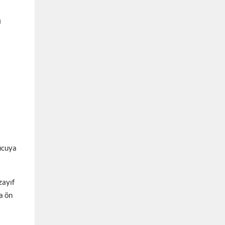
U
yucuya
zayıf
a ön