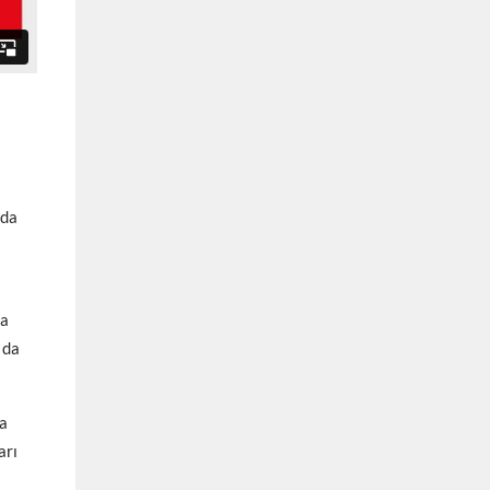
nda
ca
 da
da
arı