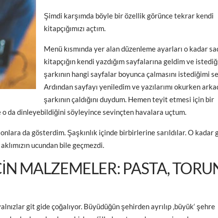
Şimdi karşımda böyle bir özellik görünce tekrar kendi
kitapçığımızı açtım.
Menü kısmında yer alan düzenleme ayarları o kadar sad
kitapçığın kendi yazdığım sayfalarına geldim ve istedi
şarkının hangi sayfalar boyunca çalmasını istediğimi s
Ardından sayfayı yeniledim ve yazılarımı okurken arka
şarkının çaldığını duydum. Hemen teyit etmesi için bir
 o da dinleyebildiğini söyleyince sevinçten havalara uçtum.
nlara da gösterdim. Şaşkınlık içinde birbirlerine sarıldılar. O kadar 
 aklımızın ucundan bile geçmezdi.
ÇIN MALZEMELER: PASTA, TORU
alnızlar git gide çoğalıyor. Büyüdüğün şehirden ayrılıp ‚büyük‘ şehre