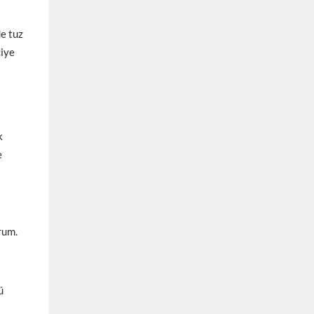
e tuz
ciye
k
e
rum.
ü