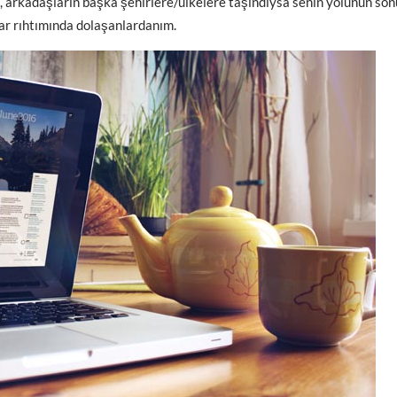
a, arkadaşların başka şehirlere/ülkelere taşındıysa senin yolunun son
zlar rıhtımında dolaşanlardanım.