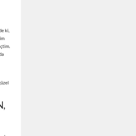
e ki,
ğim
eçtim.
da
güzel
N,