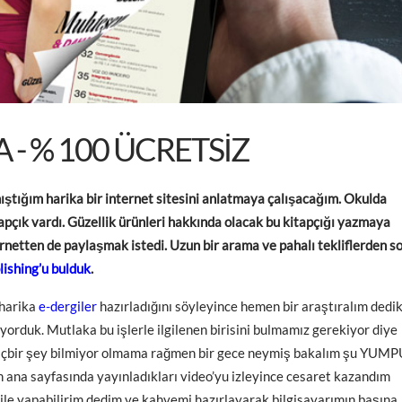
 - % 100 ÜCRETSIZ
ştığım harika bir internet sitesini anlatmaya çalışacağım. Okulda
apçık vardı. Güzellik ürünleri hakkında olacak bu kitapçığı yazmaya
rnetten de paylaşmak istedi. Uzun bir arama ve pahalı tekliflerden so
lishing’u bulduk
.
 harika
e-dergiler
hazırladığını söyleyince hemen bir araştıralım dedik
rduk. Mutlaka bu işlerle ilgilenen birisini bulmamız gerekiyor diye
çbir şey bilmiyor olmama rağmen bir gece neymiş bakalım şu YUMP
in ana sayfasında yayınladıkları video’yu izleyince cesaret kazandım
ile yapabilirim dedim ve kahvemi hazırlayarak bilgisayarımın başına