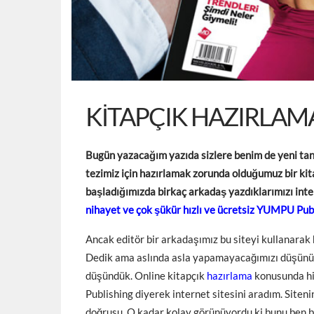
KITAPÇIK HAZIRLAMA
Bugün yazacağım yazıda sizlere benim de yeni tanı
tezimiz için hazırlamak zorunda olduğumuz bir kit
başladığımızda birkaç arkadaş yazdıklarımızı inte
nihayet ve çok şükür hızlı ve ücretsiz YUMPU Pub
Ancak editör bir arkadaşımız bu siteyi kullanarak
Dedik ama aslında asla yapamayacağımızı düşünüyo
düşündük. Online kitapçık
hazırlama
konusunda hi
Publishing diyerek internet sitesini aradım. Siten
doğrusu. O kadar kolay görünüyordu ki bunu ben b