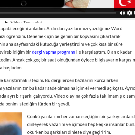
apabileceğimi anladım. Ardından yazılarımızı yazdığımız Word
zi öğrendim. Denemek için belgemin bir kopyasını çıkartarak
in ana sayfasındaki kutucuğa yerleştirdim ve çok kısa bir süre
evirebildiğim bir
dergi yapma programı
ile karşılaştım. O an o kadar
dim. Ancak çok geç bir saat olduğundan öylece bilgisayarın karşısı
ya başladım.
de karıştırmak istedim. Bu dergilerden bazılarını kurcalarken
m yazılarımızın bu kadar sade olmasına içim el vermedi açıkçası. Ayrı
fada ayrı bir şarkı çalıyordu. Video olayına çok fazla takılmamış olsam
da benim istediğim türden bir şeydi.
Çünkü yazılarımı her zaman seçtiğim bir şarkıyı ardar
dinleyerek yazarım ve içimden hep keşke insanlar bunl
okurken bu şarkıları dinlese diye geçiririm.