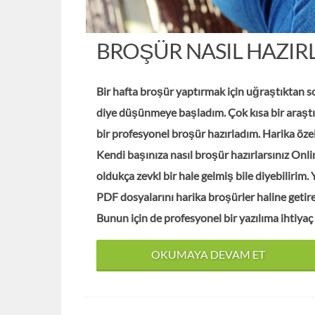
BROŞÜR NASIL HAZIRL
Bir hafta broşür yaptırmak için uğraştıktan s
diye düşünmeye başladım. Çok kısa bir araşt
bir profesyonel broşür hazırladım. Harika öze
Kendi başınıza nasıl broşür hazırlarsınız Onli
oldukça zevkl bir hale gelmiş bile diyebilirim.
PDF dosyalarını harika broşürler haline getire
Bunun için de profesyonel bir yazılıma ihtiya
OKUMAYA DEVAM ET