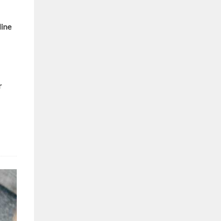
line
r