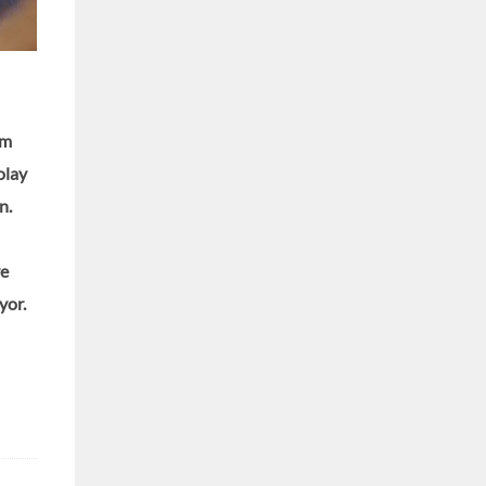
im
olay
n.
ve
yor.