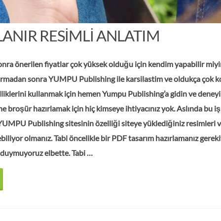
ANIR RESIMLI ANLATIM
onra önerilen fiyatlar çok yüksek olduğu için kendim yapabilir miy
ırmadan sonra YUMPU Publishing ile karsilastim ve oldukça çok k
lliklerini kullanmak için hemen Yumpu Publishing’a gidin ve deneyi
ne broşür hazırlamak için hiç kimseye ihtiyacınız yok. Aslında bu iş
 YUMPU Publishing sitesinin özelliği siteye yüklediğiniz resimleri 
biliyor olmanız. Tabi öncelikle bir PDF tasarım hazırlamanız gereki
ç duymuyoruz elbette. Tabi …