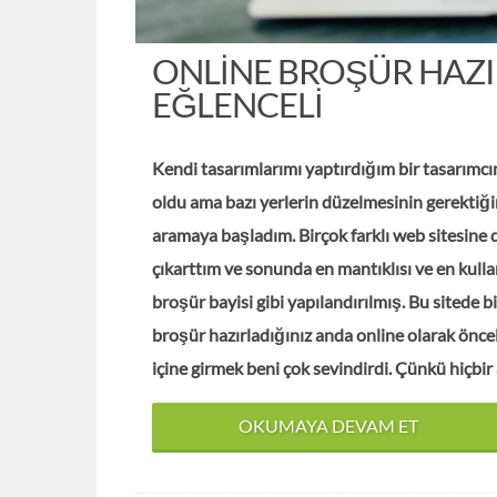
ONLINE BROŞÜR HAZ
EĞLENCELI
Kendi tasarımlarımı yaptırdığım bir tasarımc
oldu ama bazı yerlerin düzelmesinin gerektiği
aramaya başladım. Birçok farklı web sitesine 
çıkarttım ve sonunda en mantıklısı ve en kul
broşür bayisi gibi yapılandırılmış. Bu sitede bi
broşür hazırladığınız anda online olarak önce
içine girmek beni çok sevindirdi. Çünkü hiçbi
OKUMAYA DEVAM ET