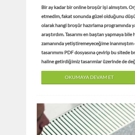
Bir ay kadar bir online broşür işi almıştım. O
etmedim, fakat sonunda güzel olduğunu düşün
olarak hangi broşür hazırlama programında ya
araştırdım. Tasarımı en baştan yapmaya bile h
zamanında yetiştiremeyeceğime inanmıştım oys
tasarımımı PDF dosyasına çevirip bu sitede br
haline getirdiğimiz tasarımlar üzerinde de de
OKUMAYA DEVAM ET