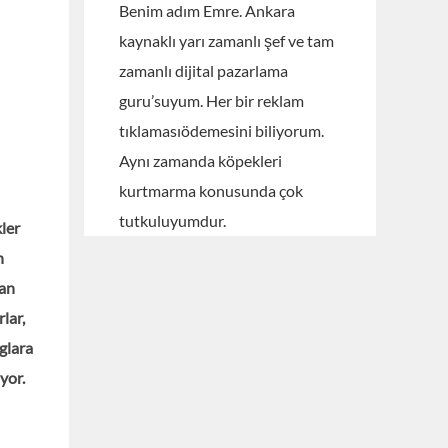
Benim adım Emre. Ankara
kaynaklı yarı zamanlı şef ve tam
zamanlı dijital pazarlama
guru’suyum. Her bir reklam
tıklamasıödemesini biliyorum.
Aynı zamanda köpekleri
kurtmarma konusunda çok
tutkuluyumdur.
kler
n
dan
lar,
glara
yor.