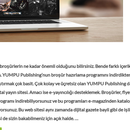
broşürlerin ne kadar önemli olduğunu bilirsiniz. Bende farklı içeri
. YUMPU Publishing’nun broşür hazırlama programını indirdikte
aştırmak çok basit. Çok kolay ve üçretsiz olan YUMPU Publishing 
l yayın sitesi. Amacı ise e-yayıncılığı desteklemek. Broşürler, flyer
programı indirebiliyorsunuz ve bu programları e-magazinden katalo
rsunuz. Bu web sitesi aynı zamanda dijital gazete bayii gibi de işli
 de sizin bakabilmeniz için açık halde. …