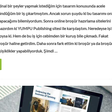
rjinal bir şeyler yapmak istediğim için tasarım konusunda acele
düğüm bir iş çıkartmıştım. Ancak sorun şuydu ki bu tasarımı on
pacağımı bilemiyordum. Sonra online broşür hazırlama sitelerini
azırdım ki YUMPU Publishing sitesi ile karşılaştım. Neredeyse işi
a ki. Hem de bu iş için cebimden bir kuruş bile çıkmadı. Fakat
oşür haline getirdim. Daha sonra fark ettim ki broşür ya da broşü
ğişiklikler yapabiliyorduk. Şimdi …