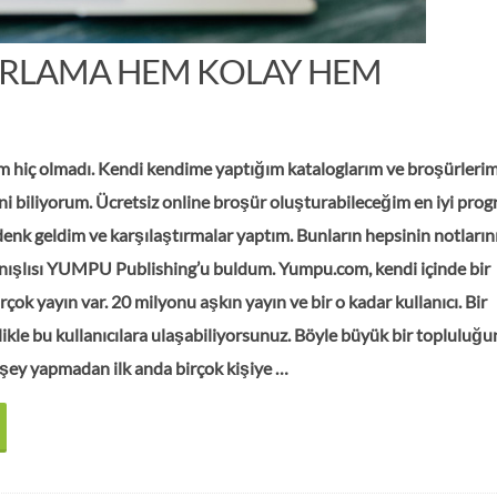
IRLAMA HEM KOLAY HEM
ım hiç olmadı. Kendi kendime yaptığım kataloglarım ve broşürleri
ni biliyorum. Ücretsiz online broşür oluşturabileceğim en iyi prog
denk geldim ve karşılaştırmalar yaptım. Bunların hepsinin notların
lanışlısı YUMPU Publishing’u buldum. Yumpu.com, kendi içinde bir
rçok yayın var. 20 milyonu aşkın yayın ve bir o kadar kullanıcı. Bir
likle bu kullanıcılara ulaşabiliyorsunuz. Böyle büyük bir topluluğu
r şey yapmadan ilk anda birçok kişiye …