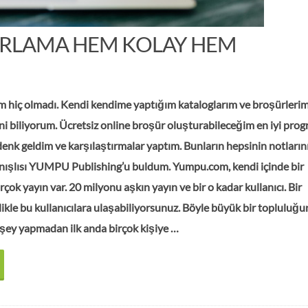
IRLAMA HEM KOLAY HEM
ım hiç olmadı. Kendi kendime yaptığım kataloglarım ve broşürleri
ni biliyorum. Ücretsiz online broşür oluşturabileceğim en iyi prog
denk geldim ve karşılaştırmalar yaptım. Bunların hepsinin notların
lanışlısı YUMPU Publishing’u buldum. Yumpu.com, kendi içinde bir
rçok yayın var. 20 milyonu aşkın yayın ve bir o kadar kullanıcı. Bir
likle bu kullanıcılara ulaşabiliyorsunuz. Böyle büyük bir topluluğu
r şey yapmadan ilk anda birçok kişiye …