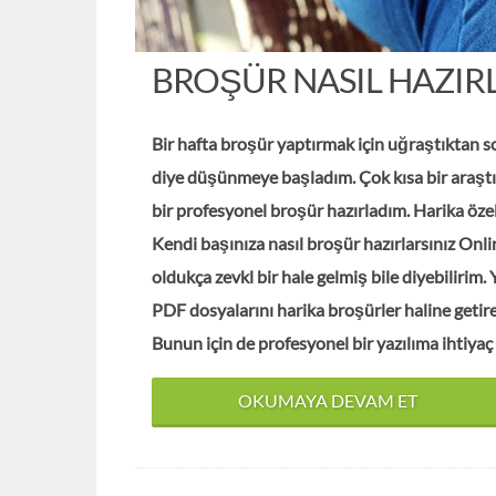
BROŞÜR NASIL HAZIRL
Bir hafta broşür yaptırmak için uğraştıktan s
diye düşünmeye başladım. Çok kısa bir araşt
bir profesyonel broşür hazırladım. Harika öze
Kendi başınıza nasıl broşür hazırlarsınız Onli
oldukça zevkl bir hale gelmiş bile diyebilirim.
PDF dosyalarını harika broşürler haline getire
Bunun için de profesyonel bir yazılıma ihtiya
OKUMAYA DEVAM ET