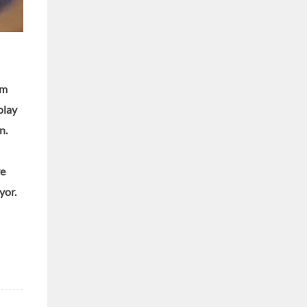
im
olay
n.
ve
yor.