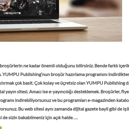
broşürlerin ne kadar önemli olduğunu bilirsiniz. Bende farklı içeri
. YUMPU Publishing’nun broşür hazırlama programını indirdikte
aştırmak çok basit. Çok kolay ve üçretsiz olan YUMPU Publishing 
l yayın sitesi. Amacı ise e-yayıncılığı desteklemek. Broşürler, flyer
programı indirebiliyorsunuz ve bu programları e-magazinden katalo
rsunuz. Bu web sitesi aynı zamanda dijital gazete bayii gibi de işli
 de sizin bakabilmeniz için açık halde. …