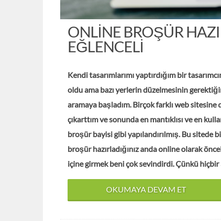
ONLINE BROŞÜR HAZ
EĞLENCELI
Kendi tasarımlarımı yaptırdığım bir tasarımc
oldu ama bazı yerlerin düzelmesinin gerektiği
aramaya başladım. Birçok farklı web sitesine 
çıkarttım ve sonunda en mantıklısı ve en kul
broşür bayisi gibi yapılandırılmış. Bu sitede bi
broşür hazırladığınız anda online olarak önce
içine girmek beni çok sevindirdi. Çünkü hiçbi
OKUMAYA DEVAM ET