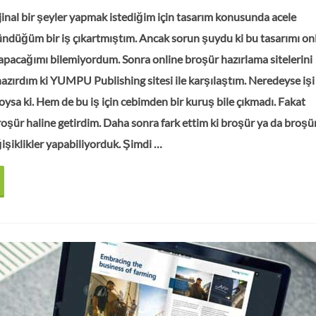
rjinal bir şeyler yapmak istediğim için tasarım konusunda acele
düğüm bir iş çıkartmıştım. Ancak sorun şuydu ki bu tasarımı on
pacağımı bilemiyordum. Sonra online broşür hazırlama sitelerini
azırdım ki YUMPU Publishing sitesi ile karşılaştım. Neredeyse işi
a ki. Hem de bu iş için cebimden bir kuruş bile çıkmadı. Fakat
oşür haline getirdim. Daha sonra fark ettim ki broşür ya da broşü
ğişiklikler yapabiliyorduk. Şimdi …