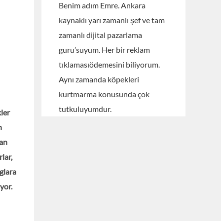
Benim adım Emre. Ankara
kaynaklı yarı zamanlı şef ve tam
zamanlı dijital pazarlama
guru’suyum. Her bir reklam
tıklamasıödemesini biliyorum.
Aynı zamanda köpekleri
kurtmarma konusunda çok
tutkuluyumdur.
kler
n
dan
lar,
glara
yor.