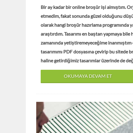
Bir ay kadar bir online broşür işi almıştım. O
etmedim, fakat sonunda güzel olduğunu düşün
olarak hangi broşür hazırlama programında ya
araştırdım. Tasarımı en baştan yapmaya bile h
zamanında yetiştiremeyeceğime inanmıştım oys
tasarımımı PDF dosyasına çevirip bu sitede br
haline getirdiğimiz tasarımlar üzerinde de de
OKUMAYA DEVAM ET