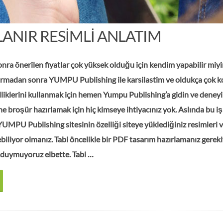
ANIR RESIMLI ANLATIM
onra önerilen fiyatlar çok yüksek olduğu için kendim yapabilir miy
ırmadan sonra YUMPU Publishing ile karsilastim ve oldukça çok k
lliklerini kullanmak için hemen Yumpu Publishing’a gidin ve deneyi
ne broşür hazırlamak için hiç kimseye ihtiyacınız yok. Aslında bu iş
 YUMPU Publishing sitesinin özelliği siteye yüklediğiniz resimleri 
biliyor olmanız. Tabi öncelikle bir PDF tasarım hazırlamanız gereki
ç duymuyoruz elbette. Tabi …