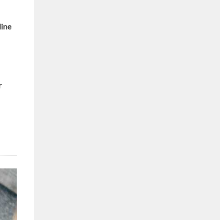
line
r